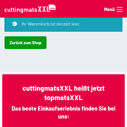
Zum Inhalt springen
Menü
Ihr Warenkorb ist derzeit leer.
Zurück zum Shop
cuttingmatsXXL heißt jetzt
topmatsXXL
Das beste Einkaufserlebnis finden Sie bei
uns: