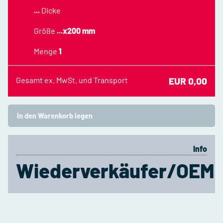
...
Dicke
Größe
...x200 mm
Menge
1
Gesamt ex. MwSt. und Transport
EUR 0,00
In den Warenkorb legen
Info
Wiederverkäufer/OEM