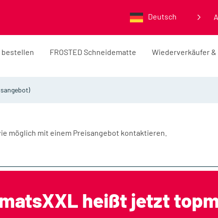
Deutsch
 bestellen
FROSTED Schneidematte
Wiederverkäufer &
eisangebot)
 wie möglich mit einem Preisangebot kontaktieren.
gmatsXXL heißt jetzt top
Gehe zu