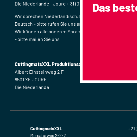
Die Niederlande - Joure + 31 (0) 513 22 60 25
Das beste
Wir sprechen Niederländisch, Friesisch, Englisch und
Deutsch - bitte rufen Sie uns an.
Wir können alle anderen Sprachen lesen und schreiben
- bitte mailen Sie uns.
CuttingmatsXXL Produktionsadresse:
Albert Einsteinweg 2 F
8501 XE JOURE
Die Niederlande
CuttingmatsXXL
+ 31 
Mercatorweg 2-2-2