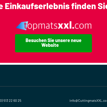
 Einkaufserlebnis finden Si
Große Schneidematte
Individuelle Größe Schneidematte
Besuchen Sie unsere neue
Website
(0) 513 22 60 25
info@CuttingmatsXXL.c