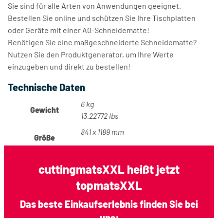
Sie sind für alle Arten von Anwendungen geeignet.
Bestellen Sie online und schützen Sie Ihre Tischplatten
oder Geräte mit einer A0-Schneidematte!
Benötigen Sie eine maßgeschneiderte Schneidematte?
Nutzen Sie den Produktgenerator, um Ihre Werte
einzugeben und direkt zu bestellen!
Technische Daten
6 kg
Gewicht
13.22772 lbs
841 x 1189 mm
Größe
36 x 48 inch
Länge
841 mm / 36 inch
cuttingmatsXXL heißt jetzt
topmatsXXL
Breite
1189 mm / 48 inch
Dicke
5 mm
Das beste Einkaufserlebnis finden Sie bei
uns: