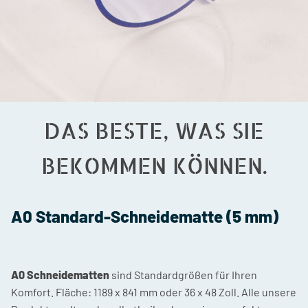
DAS BESTE, WAS SIE
BEKOMMEN KÖNNEN.
A0 Standard-Schneidematte (5 mm)
Nennwert
1
5.00
von 5
A0 Schneidematten
sind Standardgrößen für Ihren
basierend
Komfort. Fläche: 1189 x 841 mm oder 36 x 48 Zoll. Alle unsere
auf
Kundenbewertung