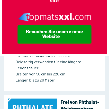
Typ
Clear Blue
EUR
52,90
Preis
Besuchen Sie unsere neue
Unsere Schneidematten
Website
Preise ab 39,68 €/m2
Schützt Ihre Klinge und Tischplatte
Frei von Phthalat-Weichmachern
Beidseitig verwenden für eine längere
Lebensdauer
Breiten von 50 cm bis 220 cm
Längen bis zu 20 Meter
Frei von Phthalat-
Weichmachern