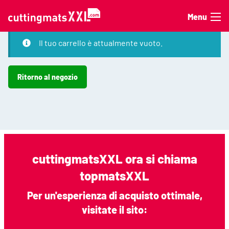
Vai al contenuto
Menu
Il tuo carrello è attualmente vuoto.
Ritorno al negozio
cuttingmatsXXL ora si chiama
topmatsXXL
Per un'esperienza di acquisto ottimale,
visitate il sito: