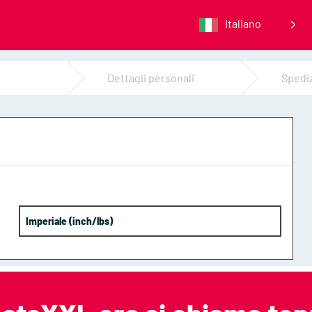
Italiano
Dettagli personali
Spedi
Imperiale (inch/lbs)