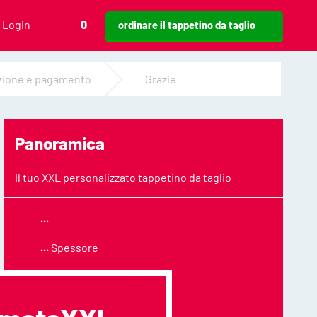
Login
0
ordinare il tappetino da taglio
zione e pagamento
Grazie
Panoramica
Il tuo XXL personalizzato tappetino da taglio
...
...
Spessore
Dimensione
...x200 mm
Quantità
1