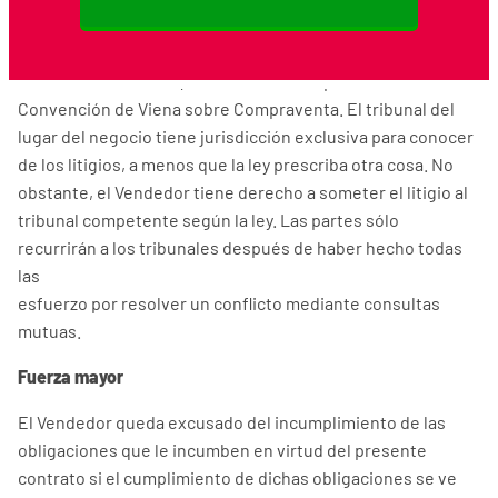
incluso si una obligación se ejecuta total o parcialmente en
el extranjero o si la parte implicada en la relación jurídica
está domiciliada allí. Queda excluida la aplicabilidad de la
Convención de Viena sobre Compraventa. El tribunal del
lugar del negocio tiene jurisdicción exclusiva para conocer
de los litigios, a menos que la ley prescriba otra cosa. No
obstante, el Vendedor tiene derecho a someter el litigio al
tribunal competente según la ley. Las partes sólo
recurrirán a los tribunales después de haber hecho todas
las
esfuerzo por resolver un conflicto mediante consultas
mutuas.
Fuerza mayor
El Vendedor queda excusado del incumplimiento de las
obligaciones que le incumben en virtud del presente
contrato si el cumplimiento de dichas obligaciones se ve