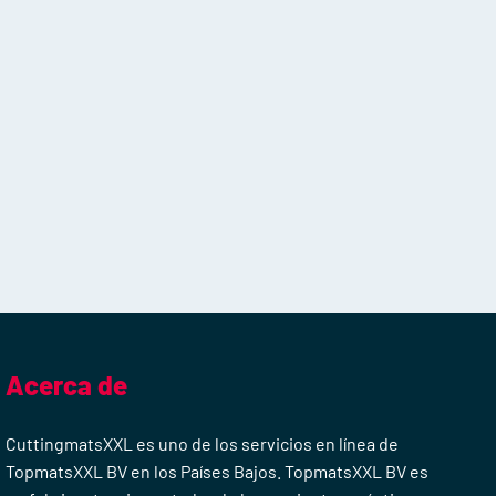
Acerca de
CuttingmatsXXL es uno de los servicios en línea de
TopmatsXXL BV en los Países Bajos. TopmatsXXL BV es