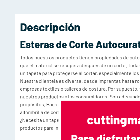
Descripción
Esteras de Corte Autocura
Todos nuestros productos tienen propiedades de autocu
que el material se recupera después de un corte. Toda
un tapete para protegerse al cortar, especialmente lo
Nuestra clientela es diversa: desde imprentas hasta ro
empresas textiles o talleres de costura. Por supuest
nuestros productos a los consumidores! Son adecuados
propósitos. Haga su pedido en línea y proteja sus tabl
alfombrilla de corte A0!
cuttingm
¿Necesita un tapete de corte de tamaño personalizado?
productos para introducir sus valores y realizar el ped
Para disfruta