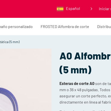
Español
Iniciar
maño personalizado
FROSTED Alfombra de corte
Distrib
tática (5 mm)
A0 Alfombra
(5 mm)
Esteras de corte A0
son de ta
mm o 36 x 48 pulgadas. Todos
asegurar un corte perfecto, e
directamente en línea al fab