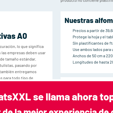
producto no contiene plastific
Nuestras alfom
Precios a partir de 39,
tivas A0
Protege la hoja y el ta
Sin plastificantes de f
ración, lo que significa
Use ambos lados para un
s las empresas deben usar
Anchos de 50 cm a 22
s de tamaño estándar.
Longitudes de hasta 2
tulistas, pasando por
o, también entregamos
 para todo tipo de
eros o equipos con una
atsXXL se llama ahora t
 Utilice el generador de
ido directamente!
r de la mejor experiencia de 