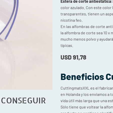
Estera de corte antiestática:
color azulado. Con este color
transparentes, tienen un aspe
nicotina feo.
En las alfombras de corte ant
la alfombra de corte sea 10 x 
mucho menos polvo y ayudará 
típicas.
USD
91,78
Beneficios
C
CuttingmatsXXL es el fabrica
en Holanda y los enviamos a 
 CONSEGUIR
vida útil más larga que una es
Sólo tiene que voltear la alfo