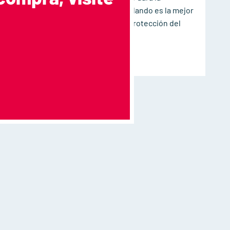
seguridad de que nuestro vinilo blando es la mejor
opción para la salud humana y la protección del
medio ambiente.
leer más aquí >>