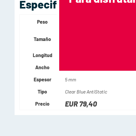
Especificaciones Técni
6 kg
Peso
13.22772 libras
841 x 1189 mm
Tamaño
36 x 48 pulgadas
Longitud
841 mm / 36 pulgadas
Ancho
1189 mm / 48 pulgadas
Espesor
5 mm
Tipo
Clear Blue AntiStatic
EUR
79,40
Precio