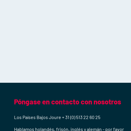
Póngase en contacto con nosotros
Los Países Bajos Joure + 31 (0) 513 22 60 25
Hablamos holandés, frisón, inglés y alemán - por favor