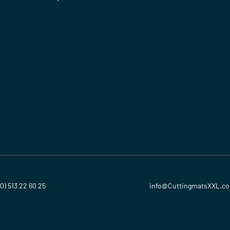
(0) 513 22 60 25
info@CuttingmatsXXL.c