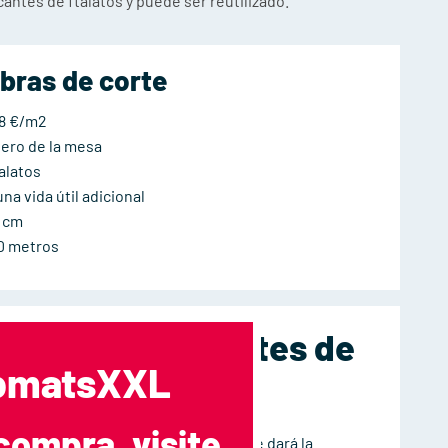
antes de ftalatos y puede ser reutilizado.
bras de corte
68 €/m2
blero de la mesa
talatos
a vida útil adicional
0 cm
0 metros
Sin plastificantes de
opmatsXXL
ftalatos
compra, visite
Nuestra etiqueta "NO FITALATO" le dará la