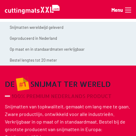
Ga naar de inhoud
Menu
Snijmatten wereldwijd geleverd
Geproduceerd in Nederland
Op maat en in standaardmaten verkrijgbaar
Bestel lengtes tot 20 meter
#1
DE
SNIJMAT TER WERELD
100% PREMIUM NEDERLANDS PRODUCT
Snijmatten van topkwaliteit, gemaakt om lang mee te gaan.
Zware productlijn, ontwikkeld voor alle industrieën.
Verkrijgbaar in op maat of in standaardmaat. Bestel bij de
grootste producent van snijmatten in Europa: