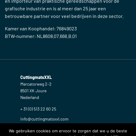
CuttingmatsXXL Productie-adres:
Albert Einsteinweg 2 F
8501 XE JOURE
Nederland
Ga naar
Grote snijmat
Snijmat op maat
Over
CuttingmatsXXL is één van de onlinediensten van
TopmatsXXL BV in Nederland. TopmatsXXL BV is producent
en importeur van praktische gereedschappen voor de
We gebruiken cookies om ervoor te zorgen dat we u de beste
grafische industrie en is al meer dan 25 jaar een