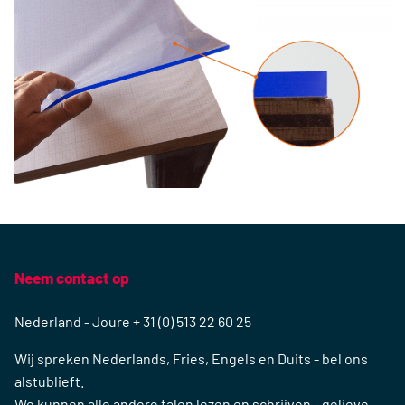
Bestel snijmatten vandaag!
U kunt de snijmatten in elke gewenste maat bestellen; kan
het extra klein of extra groot zijn. De breedte van de rol
moet tussen 100 cm en 220 cm bedragen, in stappen van 10
cm. Wij kunnen ook matten op maat ontwikkelen voor uw
bedrijf: als dit het geval is, neem dan contact met ons op
om meer te weten te komen.
Wist je dit?
We kunnen snijmatten tot 20 meter lang ontwikkelen?
Bestel vandaag nog uw snijmat op maat, rechtstreeks bij de
fabrikant! Geef ons de afmetingen en wij snijden,
verpakken en verzenden de mat binnen een week naar u
toe.