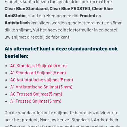
Eindelijk kunt u kiezen tussen de drie soorten matten:
Clear Blue Standaard,
Clear Blue FROSTED
,
Clear Blue
AntiStatic
. Houd er rekening mee dat
Frosted
en
Antistatisch
kan alleen worden geselecteerd met een 5mm
dikke snijmat. Vul het hoeveelheidsformulier in en bestel
uw snijmat direct bij de fabrikant.
Als alternatief kunt u deze standaardmaten ook
bestellen:
A0 Standaard Snijmat (5 mm)
A1 Standaard Snijmat (5 mm)
A0 Antistatische snijmat (5 mm)
A1 Antistatische Snijmat (5 mm)
A0 Frosted Snijmat (5 mm)
A1 Frosted Snijmat (5 mm)
Om de standaardgrootte snijmat te bestellen, navigeert u
naar het product. Maak uw keuze: Standaard, Antistatisch
of Frosted. Meer informatie over de subtypes vindt u op de